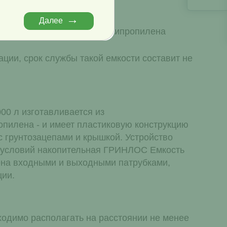
ьной теплоизоляции.
Далее
ть для канализации из полипропилена
ции, срок службы такой емкости составит не
0 л изготавливается из
опилена - и имеет пластиковую конструкцию
с грунтозацепами и крышкой. Устройство
т условий накопительная ГРИНЛОС Емкость
ена входными и выходными патрубками,
ции.
ходимо располагать на расстоянии не менее