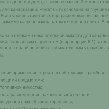
ров от дороги и дома, а также не менее 3 метров от 
ть для канализации, может быть основана на глубине
 Если уровень грунтовых вод расположен выше, чем 
овым или капроновым канатом к бетонной плите. В о
вана и стенками накопительной емкости для канализ
ений, смешанным с цементом (в пропорции 5:1), с 
ивается водой послойно с обязательным утрамбовыв
м.
тнении применение строительной техники, трамбовоч
олющими предметами;
 топливной емкостью;
места расположения накопительной емкости;
е уровня нижней части горловины;