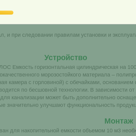
прочной и надежной.
позволяет обойтись без использования дополнител
ание уделено качеству швов. Поэтому данная емкос
, и при следовании правилам установки и эксплуата
Устройство
ОС Емкость горизонтальная цилиндрическая на 1000
окачественного морозостойкого материала – полипр
чая камера с горловиной) с обечайками, основанием 
водится по бесшовной технологии.
В зависимости о
 для канализации может быть дополнительно оснащ
ые значительно улучшают функциональность продук
Монтаж
ван для накопительной емкости объемом 10 м3 необ