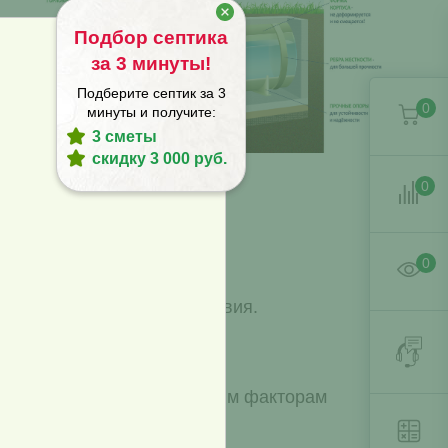
Подбор септика
°C
за 3 минуты!
Подберите септик за 3
0
минуты и получите:
вас
3 сметы
скидку 3 000 руб.
0
0
о иного внешнего воздействия.
ть клумбу или газон.
а к другим неблагоприятным факторам