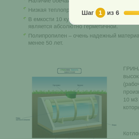
Наличие обечайки делает емкость более 
Низкая теплопроводность полипропилена 
Шаг
1
из 6
В емкости 10 кубов ГРИНЛОС особое вним
является абсолютно герметичной.
Полипропилен – очень надежный материал
менее 50 лет.
ГРИНЛ
высок
(рабо
произ
10 м3
котор
Котло