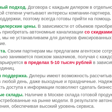
ный подход.
Договора с каждым дилером в отдельно
ой степени учитывают интересы компании-партнера.
оддержки, поэтому всегда готовы прийти на помощь 
дилерские цены.
В зависимости от объемов приобр
ь приобретать автономные канализации
со скидками
, мы не устанавливаем для дилеров фиксированных 
ие.
та.
Своим партнерам мы предлагаем агентское сотру
ьно занимается поиском заказчиков, получая с кажд
варьируется
в пределах 5-10 тысяч рублей
в зависи
единиц.
 поддержка.
Дилеры имеют возможность рассчитыва
в любой день, даже выходные и праздничные. Надеж
сть доступа к информации позволяют сделать бизне
ые склады.
Наличие в Москве склада готовой продук
стребованные на рынке модели. В результате автон
ния, обеспечивая высокий уровень сервиса.