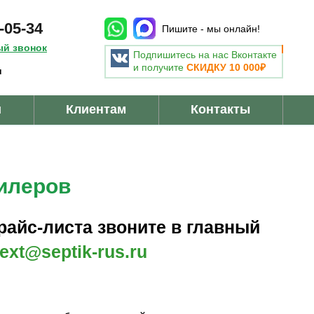
-05-34
Пишите - мы онлайн!
ый звонок
Подпишитесь на нас Вконтакте
и получите
СКИДКУ 10 000₽
u
и
Клиентам
Контакты
илеров
райс-листа звоните в главный
text@septik-rus.ru