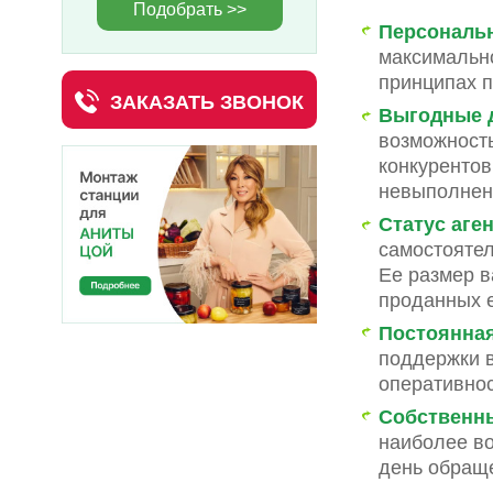
Подобрать >>
Персональ
максимальн
принципах п
ЗАКАЗАТЬ ЗВОНОК
Выгодные 
возможност
конкурентов
невыполнен
Статус аген
самостоятел
Ее размер 
проданных 
Постоянная
поддержки 
оперативно
Собственн
наиболее во
день обраще