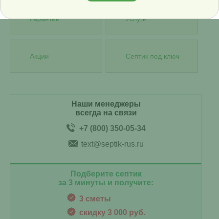
Гарантии
Услуги
Акции
Септик под ключ
Наши менеджеры
всегда на связи
+7 (800) 350-05-34
text@septik-rus.ru
Подберите септик
за 3 минуты и получите:
3 сметы
скидку 3 000 руб.