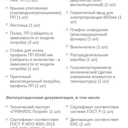
Люк, ПП (1 шт)
Дефлектор (зонт
вентиляционный) (2 шт)
Крышка утепленная
(пароводонепроницаемая),
Герметичный ввод для
ПП (1 шт)
электропроводки Ø25мм (1
шт)
Лестница (1 шт)
Плафон освещения
Полка, ПП (габариты в
(влагозащищенный
зависимости от модели
фонарь) (1 шт)
погреба) (3 шт)
Выключатель (1 шт)
Стойка для полок,
профиль ПП 60х60 мм
Распределительная
(габариты и количество - в
коробка (1 шт)
зависимости от модели
Гигрометр/термометр
погреба) (1 шт)
механический (датчик
Приточный
измерения влажности и
вентиляционный патрубок,
температуры) (1 шт)
профиль ПП (1 шт)
Эксплуатационная документация, в том числе
Технический паспорт
Сертификат соответствия
«ГРИНЛОС Погреб» (1 шт)
системе ГОСТ Р (1 шт)
Сертификат соответствия
Декларация соответствия
ГОСТ Р ИСО 9001-2015
ЕАС (1 шт)