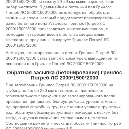
2000*1500*2000 на высоту 30-50 мм выше верхнего края
ребер жесткости. В дальнейшем бетонный пол Гринлос
Погреб ЛС 2000*1500*2000 рекомендуется обработать
защитным слоем, который предотвратит преждевременный
износ бетонного пола Установка Гринлос Погреб ЛС
2000*1500*2000 производиться монтажным краном, с
помощью четырехветвевой стропы за специальные
такелажные проушины на корпусе Гринлос Погреб ЛС
2000*1500*2000.
Арматура, смонтированная на стенах Гринлос Погреб ЛС
2000*1500*2000 связывается с арматурой, выпущенной из
основания под Гринлос Погреб ЛС 2000*1500*2000.
Обратная засыпка (бетонирование) Гринлос
Погреб ЛС 2000*1500*2000
При заглублении Гринлос Погреб ЛС 2000*1500*2000 на
глубину не более 250 мм от верхнего пластикового
горизонтального перекрытия до запланированного после
проведения финишного благоустройства, уровня земли, в
однородных спокойных грунтах с низким уровнем грунтовых
вод, обратную обсыпку допустимо производить песком без
твердых крупных включений смешанным с цементом.
Соотношение цемента и песка для обсыпки Гринлос Погреб
ЛС 2000*1500*2000 составляет 1:5.