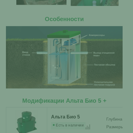
Особенности
Модификации Альта Био 5 +
Альта Био 5
Глубина зале
Есть в наличии
Размеры:
2.0