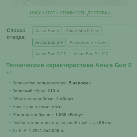
Рассчитать стоимость доставки
Способ
Альта Био 5
Альта Био 5 Low
отвода:
Альта Био 5 +
Альта Био 5 + Low
Альта Био 5 OR
Альта Био 5 + OR
Технические характеристики Альта Био 5
+:
Количество пользователей:
5 человек
Залповый сброс:
210 л
Объём переработки:
1 м3/сут
Насос для откачки:
есть
Энергопотребление:
1.968 кВт/сут
Глубина залегания подводящей трубы: до
59 см
ДхШхВ:
1.82х1.2х2.345 м