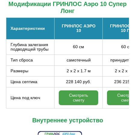
Модификации ГРИНЛОС Аэро 10 Супер
Лонг
ГРИНЛОС АЭРО
ГРИНЛОС 
Характеристики
10
10 ПР
Глубина залегания
60 см
60 см
подводящей трубы
Тип сброса
самотечный
принудител
Размеры
2 x 2 x 1.7 м
2 x 2 x 1.
Цена септика
228 140 руб.
236 215 р
Смотреть
Смотрет
Цена под ключ
смету
смету
Внутреннее устройство