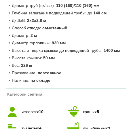
Диаметр труб (вх/вых):
110 (160)/110 (160) мм
Глубина залегания подводящей трубы: до
140 см
ДхШхВ:
2х2х2.8 м
Способ отвода:
самотечный
Диаметр:
2 м
Диаметр горловины:
930 мм
Высота от верха крышки до подводящей трубы:
1400 мм
Высота крышки:
50 мм
Вес:
226 кг
Проживание:
постоянное
Наличие:
на складе
Категории септика:
человек
x10
краны
x5
туалеты
x4
души/ванны
x3