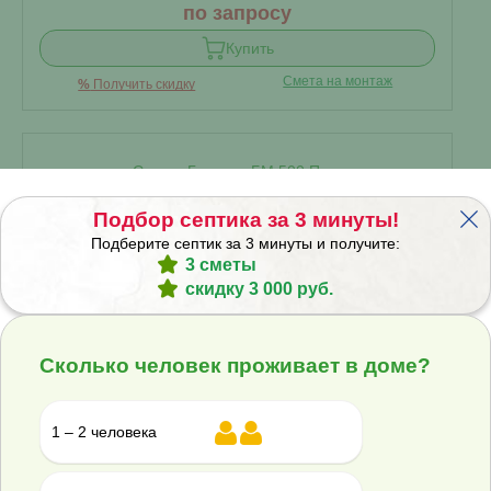
по запросу
Купить
Смета на монтаж
%
Получить скидку
Септик Гринлос БМ 500 Пр
Подбор септика за 3 минуты!
В наличии
Подберите септик за 3 минуты и получите:
3 сметы
скидку 3 000 руб.
Проживание:
500 человек
Объем переработки:
100 м
3
Сколько человек проживает в доме?
Отвод стоков:
Самотечный
▾
1 – 2 человека
энергонезависимый
?
Корпус: