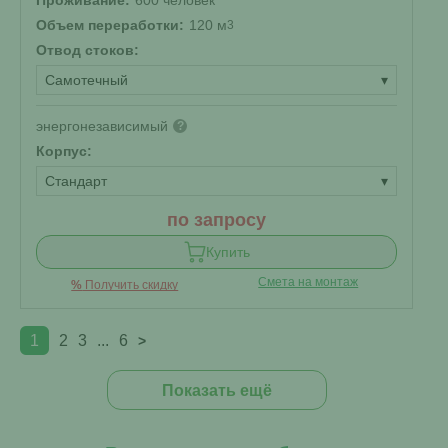
Проживание:
600 человек
Объем переработки:
120 м
3
Отвод стоков:
Самотечный
▾
энергонезависимый
?
Корпус:
Стандарт
▾
по запросу
Купить
Смета на монтаж
%
Получить скидку
1
2
3
...
6
>
Показать ещё