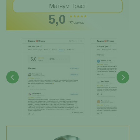
Магнум Траст
5,0
77 оценок