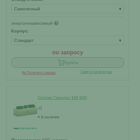
Самотечный
▾
энергонезависимый
?
Корпус:
Стандарт
▾
по запросу
Купить
Смета на монтаж
%
Получить скидку
Септик Гринлос БМ 600
В наличии