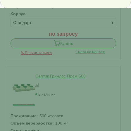
энергонезависимый
?
Корпус:
Стандарт
▾
по запросу
Купить
Смета на монтаж
%
Получить скидку
Септик Гринлос Пром 500
В наличии
Проживание:
500 человек
Объем переработки:
100 м
3
Отвод стоков: