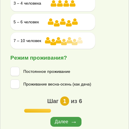
3 – 4 человека
Стандарт
▾
по запросу
5 – 6 человек
Купить
Смета на монтаж
%
Получить скидку
7 – 10 человек
Режим проживания?
Септик Гринлос Пром 500 Пр
Постоянное проживание
В наличии
Проживание весна-осень (как дача)
Проживание:
500 человек
Шаг
1
из 6
Объем переработки:
100 м
3
Отвод стоков:
Далее
Самотечный
▾