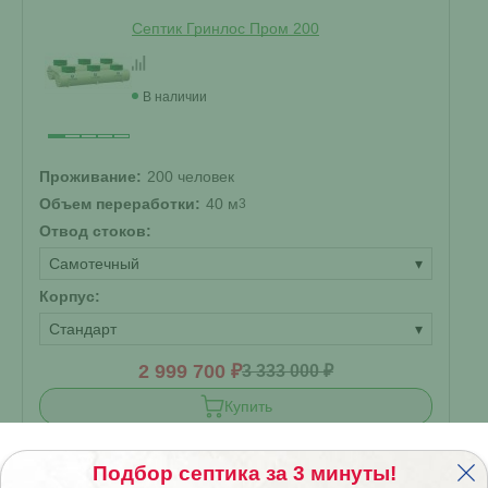
Септик Гринлос Пром 200
В наличии
Проживание:
200 человек
Объем переработки:
40 м
3
Отвод стоков:
Самотечный
▾
Корпус:
Стандарт
▾
2 999 700 ₽
3 333 000 ₽
Купить
Смета на монтаж
%
Получить скидку
Подбор септика за 3 минуты!