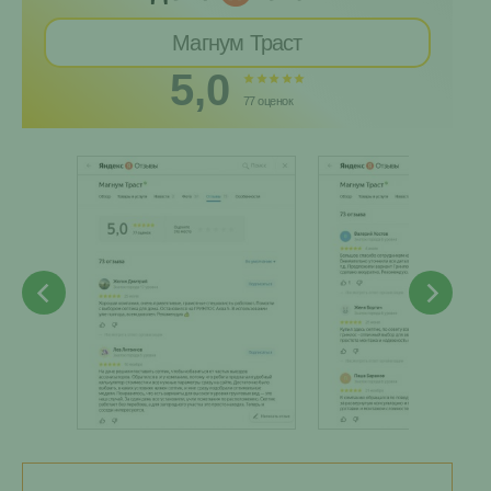
Магнум Траст
5,0
77 оценок