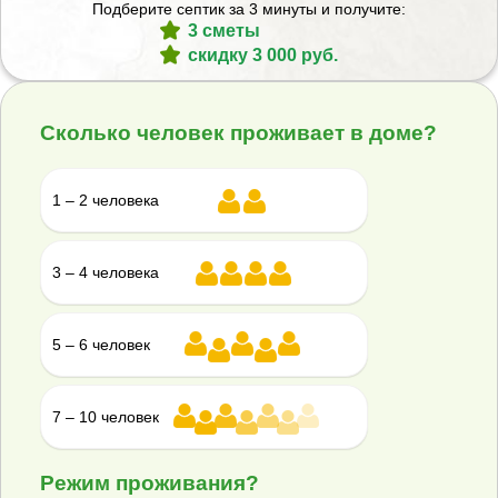
Подберите септик за 3 минуты и получите:
3 сметы
Септик Гринлос Пром 200 пр
скидку 3 000 руб.
В наличии
Сколько человек проживает в доме?
Проживание:
200 человек
1 – 2 человека
Объем переработки:
40 м
3
Отвод стоков:
3 – 4 человека
Самотечный
▾
Корпус:
5 – 6 человек
Стандарт
▾
3 008 700 ₽
3 343 000 ₽
7 – 10 человек
Купить
Смета на монтаж
%
Получить скидку
Режим проживания?