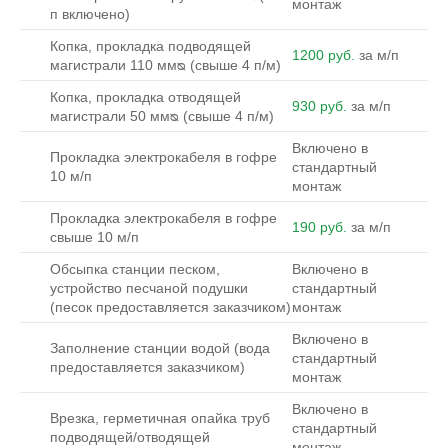
монтаж
п включено)
Копка, прокладка подводящей
1200 руб.
за м/п
магистрали 110 ммᴓ (свыше 4 п/м)
Копка, прокладка отводящей
930 руб.
за м/п
магистрали 50 ммᴓ (свыше 4 п/м)
Включено в
Прокладка электрокабеля в гофре
стандартный
10 м/п
монтаж
Прокладка электрокабеля в гофре
190 руб.
за м/п
свыше 10 м/п
Обсыпка станции песком,
Включено в
устройство песчаной подушки
стандартный
(песок предоставляется заказчиком)
монтаж
Включено в
Заполнение станции водой (вода
стандартный
предоставляется заказчиком)
монтаж
Включено в
Врезка, герметичная опайка труб
стандартный
подводящей/отводящей
монтаж